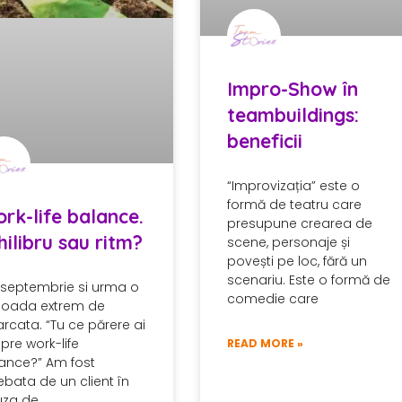
Impro-Show în
teambuildings:
beneficii
“Improvizația” este o
formă de teatru care
rk-life balance.
presupune crearea de
hilibru sau ritm?
scene, personaje și
povești pe loc, fără un
scenariu. Este o formă de
 septembrie si urma o
comedie care
ioada extrem de
arcata. “Tu ce părere ai
pre work-life
READ MORE »
ance?” Am fost
rebata de un client în
za de