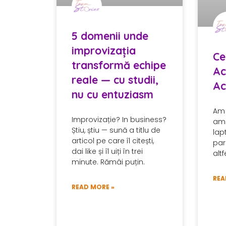
5 domenii unde
improvizația
Ce
transformă echipe
Ac
reale — cu studii,
A
nu cu entuziasm
Am 
Improvizație? In business?
am 
Știu, știu — sună a titlu de
lap
articol pe care îl citești,
par
dai like și îl uiți în trei
alt
minute. Rămâi puțin.
REA
READ MORE »