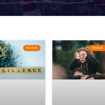
POVEȘTI
POVEȘTI