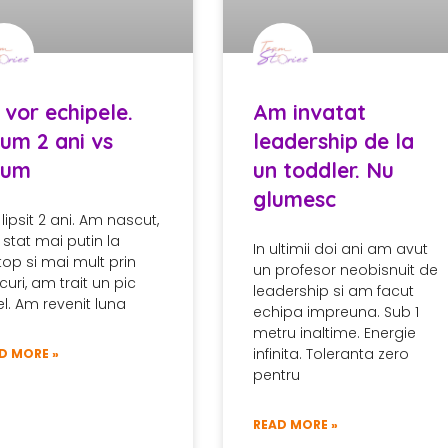
 vor echipele.
Am invatat
um 2 ani vs
leadership de la
cum
un toddler. Nu
glumesc
lipsit 2 ani. Am nascut,
stat mai putin la
In ultimii doi ani am avut
top si mai mult prin
un profesor neobisnuit de
curi, am trait un pic
leadership si am facut
fel. Am revenit luna
echipa impreuna. Sub 1
metru inaltime. Energie
infinita. Toleranta zero
D MORE »
pentru
READ MORE »