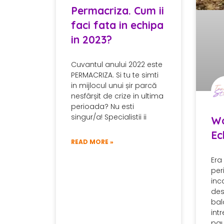
Permacriza. Cum ii
faci fata in echipa
in 2023?
Cuvantul anului 2022 este
PERMACRIZA. Si tu te simti
in mijlocul unui șir parcă
nesfârșit de crize in ultima
perioada? Nu esti
singur/a! Specialistii ii
Wo
Ec
READ MORE »
Era
per
inc
des
bal
int
pau