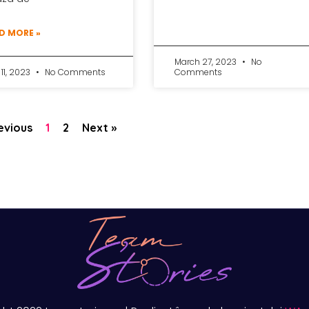
D MORE »
March 27, 2023
No
11, 2023
No Comments
Comments
evious
1
2
Next »