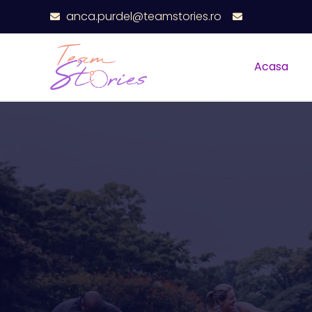
anca.purdel@teamstories.ro
Acasa